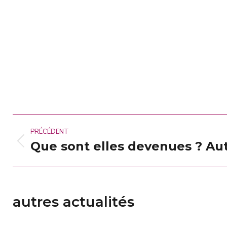
Navigation
PRÉCÉDENT
des
Que sont elles devenues ? A
Article
précédent
articles
:
autres actualités