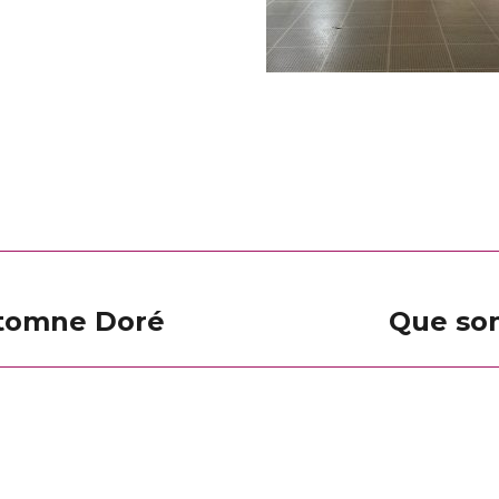
utomne Doré
Que son
Article
suivant
: