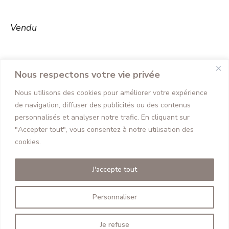
Vendu
Nous respectons votre vie privée
Navigation
Nous utilisons des cookies pour améliorer votre expérience
PRÉCÉDENT
de
de navigation, diffuser des publicités ou des contenus
Red Devoted
Onglet
personnalisés et analyser notre trafic. En cliquant sur
commentaire
précédent
"Accepter tout", vous consentez à notre utilisation des
SUIVANT
cookies.
Pink Joy
Projets
similaires
J'accepte tout
Personnaliser
Je refuse
design by
Agence Design ILÔ Créatif
/ Tous droits réservés - LB