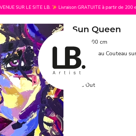
VENUE SUR LE SITE LB.
Livraison GRATUITE à partir de 200 
Sun Queen
100 x 100 cm
Acrylique au Couteau sur 
Oil Stick
2024
Sold Out