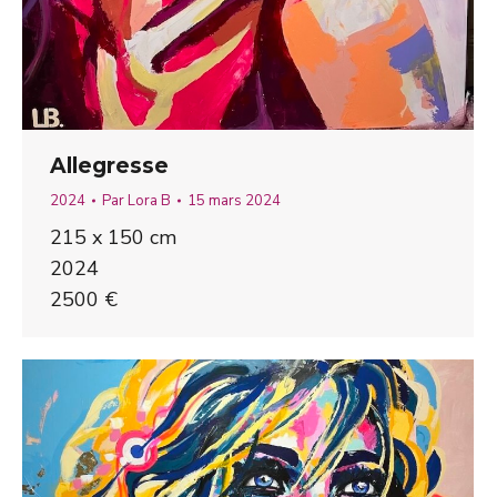
Allegresse
2024
Par
Lora B
15 mars 2024
215 x 150 cm
2024
2500 €