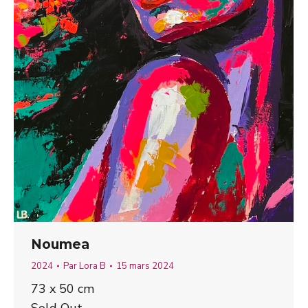
Noumea
2024
Par
Lora B
15 mars 2024
73 x 50 cm