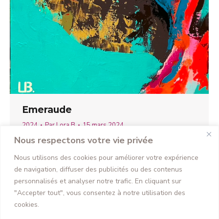
Emeraude
2024
Par
Lora B
15 mars 2024
Nous respectons votre vie privée
73 x 50 cm
2024
Nous utilisons des cookies pour améliorer votre expérience
500 €
de navigation, diffuser des publicités ou des contenus
personnalisés et analyser notre trafic. En cliquant sur
"Accepter tout", vous consentez à notre utilisation des
cookies.