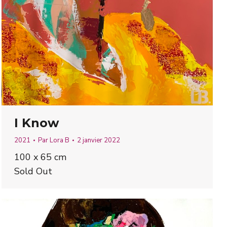
I Know
2021
Par
Lora B
2 janvier 2022
100 x 65 cm
Sold Out