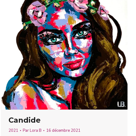
Candide
2021
Par
Lora B
16 décembre 2021