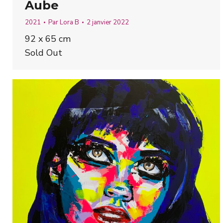
Aube
2021
Par
Lora B
2 janvier 2022
92 x 65 cm
Sold Out